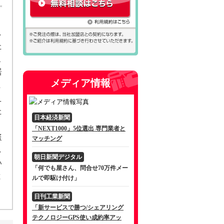
し
た
こ
居
メディア情報
ま
え
た
日本経済新聞
「NEXT1000」5位選出 専門業者と
盗
マッチング
し
朝日新聞デジタル
い
「何でも屋さん、問合せ70万件メー
と
ルで即駆け付け」
日刊工業新聞
「新サービスで勝つ/シェアリング
テクノロジーGPS使い成約率アッ