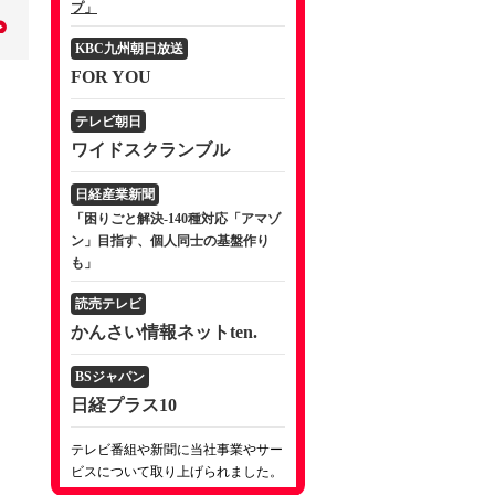
プ」
KBC九州朝日放送
FOR YOU
テレビ朝日
ワイドスクランブル
日経産業新聞
「困りごと解決-140種対応「アマゾ
ン」目指す、個人同士の基盤作り
も」
読売テレビ
かんさい情報ネットten.
BSジャパン
日経プラス10
テレビ番組や新聞に当社事業やサー
ビスについて取り上げられました。