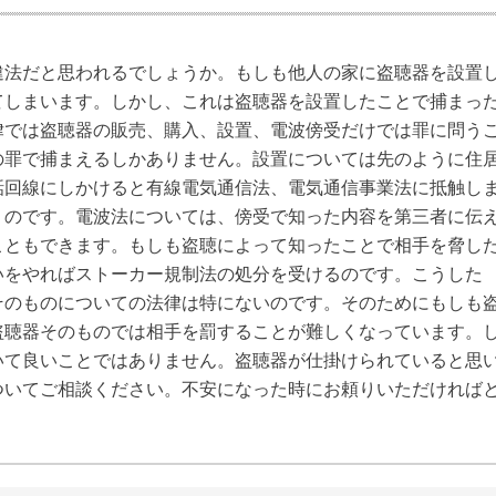
違法だと思われるでしょうか。もしも他人の家に盗聴器を設置
てしまいます。しかし、これは盗聴器を設置したことで捕まっ
律では盗聴器の販売、購入、設置、電波傍受だけでは罪に問う
の罪で捕まえるしかありません。設置については先のように住
話回線にしかけると有線電気通信法、電気通信事業法に抵触し
うのです。電波法については、傍受で知った内容を第三者に伝
こともできます。もしも盗聴によって知ったことで相手を脅し
いをやればストーカー規制法の処分を受けるのです。こうした
そのものについての法律は特にないのです。そのためにもしも
盗聴器そのものでは相手を罰することが難しくなっています。
いて良いことではありません。盗聴器が仕掛けられていると思
ついてご相談ください。不安になった時にお頼りいただければ