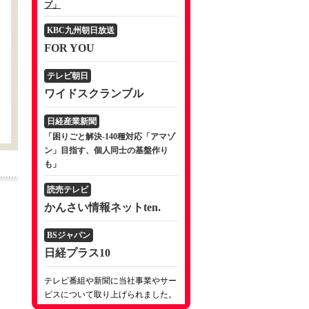
プ」
KBC九州朝日放送
FOR YOU
テレビ朝日
ワイドスクランブル
日経産業新聞
「困りごと解決-140種対応「アマゾ
ン」目指す、個人同士の基盤作り
も」
読売テレビ
かんさい情報ネットten.
BSジャパン
日経プラス10
テレビ番組や新聞に当社事業やサー
ビスについて取り上げられました。