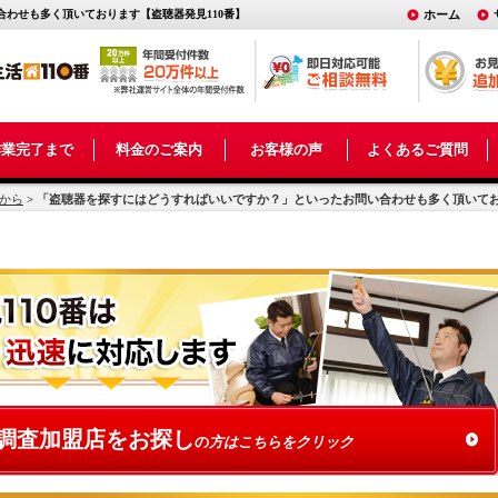
わせも多く頂いております【盗聴器発見110番】
ホーム
作業完了まで
料金のご案内
お客様の声
よくあるご質問
から
>
「盗聴器を探すにはどうすればいいですか？」といったお問い合わせも多く頂いて
調査加盟店をお探し
の
方はこちらをクリック