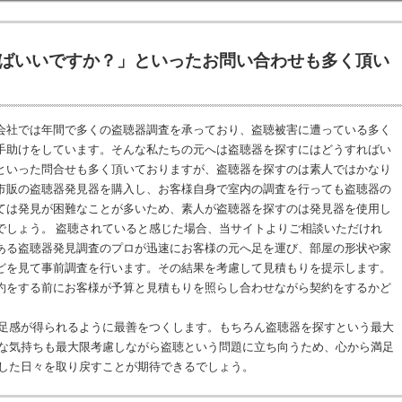
ばいいですか？」といったお問い合わせも多く頂い
社では年間で多くの盗聴器調査を承っており、盗聴被害に遭っている多く
手助けをしています。そんな私たちの元へは盗聴器を探すにはどうすればい
といった問合せも多く頂いておりますが、盗聴器を探すのは素人ではかなり
市販の盗聴器発見器を購入し、お客様自身で室内の調査を行っても盗聴器の
ては発見が困難なことが多いため、素人が盗聴器を探すのは発見器を使用し
でしょう。 盗聴されていると感じた場合、当サイトよりご相談いただけれ
ある盗聴器発見調査のプロが迅速にお客様の元へ足を運び、部屋の形状や家
どを見て事前調査を行います。その結果を考慮して見積もりを提示します。
約をする前にお客様が予算と見積もりを照らし合わせながら契約をするかど
足感が得られるように最善をつくします。もちろん盗聴器を探すという最大
な気持ちも最大限考慮しながら盗聴という問題に立ち向うため、心から満足
した日々を取り戻すことが期待できるでしょう。