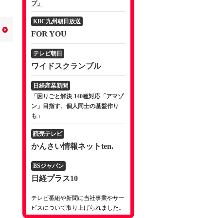
プ」
KBC九州朝日放送
FOR YOU
テレビ朝日
ワイドスクランブル
日経産業新聞
「困りごと解決-140種対応「アマゾ
ン」目指す、個人同士の基盤作り
も」
読売テレビ
かんさい情報ネットten.
BSジャパン
日経プラス10
テレビ番組や新聞に当社事業やサー
ビスについて取り上げられました。